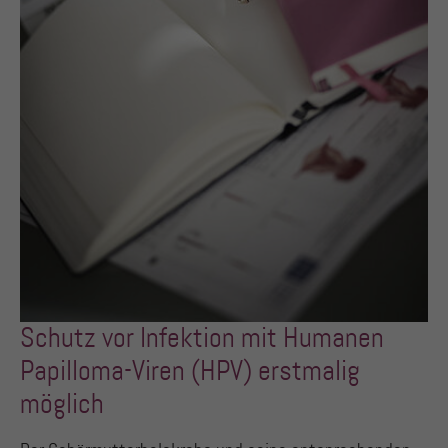
Anbieter
PHP
Laufzeit
Session
Zweck
Betrieb TYPO3
Schutz vor Infektion mit Humanen
Papilloma-Viren (HPV) erstmalig
möglich