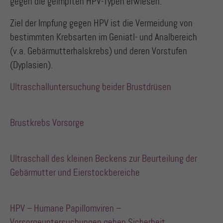
gegen die geimpften HPV-Typen erwiesen.
Ziel der Impfung gegen HPV ist die Vermeidung von
bestimmten Krebsarten im Geniatl- und Analbereich
(v.a. Gebärmutterhalskrebs) und deren Vorstufen
(Dyplasien).
Ultraschalluntersuchung beider Brustdrüsen
Brustkrebs Vorsorge
Ultraschall des kleinen Beckens zur Beurteilung der
Gebärmutter und Eierstockbereiche
HPV – Humane Papillomviren –
Vorsorgeuntersuchungen geben Sicherheit