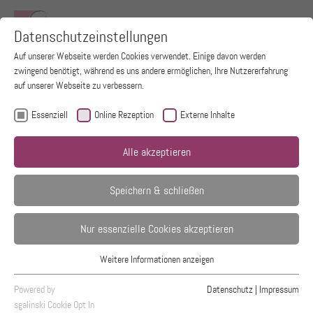
Zum Hauptinhalt springen
Datenschutzeinstellungen
Auf unserer Webseite werden Cookies verwendet. Einige davon werden
zwingend benötigt, während es uns andere ermöglichen, Ihre Nutzererfahrung
auf unserer Webseite zu verbessern.
Essenziell
Online Rezeption
Externe Inhalte
Alle akzeptieren
Speichern & schließen
Nur essenzielle Cookies akzeptieren
Frauenarzt München
Weitere Informationen anzeigen
Essenziell
Dr. med. Barbara Meyer-Cocron
Essenzielle Cookies werden für grundlegende Funktionen der Webseite
Powered by
Datenschutz
|
Impressum
Dr. med. Alexandra Wendler
benötigt. Dadurch ist gewährleistet, dass die Webseite einwandfrei
sgalinski Cookie Opt In