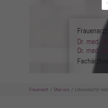
U
Frauenarz
Dr. med. B
Dr. med. A
Fachärztin
Sie sind hier:
Frauenarzt
Über uns
Lebenslauf Dr. med