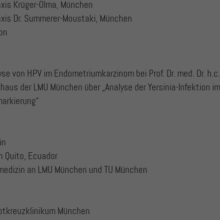
raxis Krüger-Olma, München
raxis Dr. Summerer-Moustaki, München
ion
se von HPV im Endometriumkarzinom bei Prof. Dr. med. Dr. h.c.
haus der LMU München über „Analyse der Yersinia-Infektion i
markierung“
in
n Quito, Ecuador
medizin an LMU München und TU München
Rotkreuzklinikum München