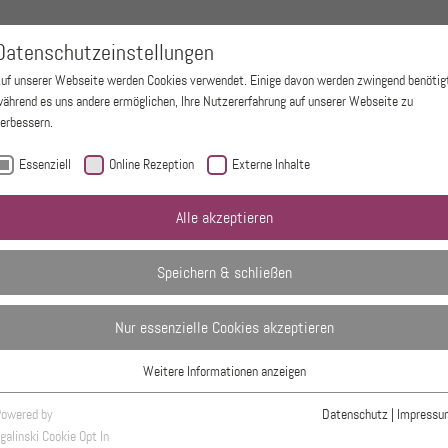
Leistungen
Zusatzqualifikationen
Anfahrt und
Datenschutzeinstellungen
Kontakt
uf unserer Webseite werden Cookies verwendet. Einige davon werden zwingend benötig
ährend es uns andere ermöglichen, Ihre Nutzererfahrung auf unserer Webseite zu
erbessern.
Essenziell
Online Rezeption
Externe Inhalte
Alle akzeptieren
Speichern & schließen
Nur essenzielle Cookies akzeptieren
Weitere Informationen anzeigen
Essenziell
Essenzielle Cookies werden für grundlegende Funktionen der Webseite benötigt.
owered by
Datenschutz
|
Impressu
Dadurch ist gewährleistet, dass die Webseite einwandfrei funktioniert.
galinski Cookie Opt In