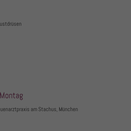
rustdrüsen
 Montag
rauenarztpraxis am Stachus, München