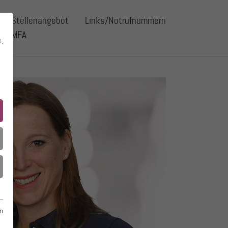
Stellenangebot
Links/Notrufnummern
MFA
t,
m