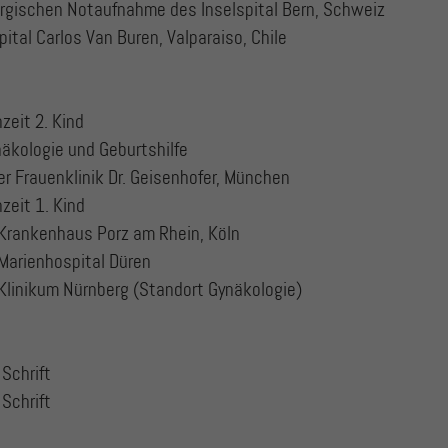
irurgischen Notaufnahme des Inselspital Bern, Schweiz
tal Carlos Van Buren, Valparaiso, Chile
zeit 2. Kind
äkologie und Geburtshilfe
er Frauenklinik Dr. Geisenhofer, München
zeit 1. Kind
Krankenhaus Porz am Rhein, Köln
Marienhospital Düren
Klinikum Nürnberg (Standort Gynäkologie)
 Schrift
 Schrift